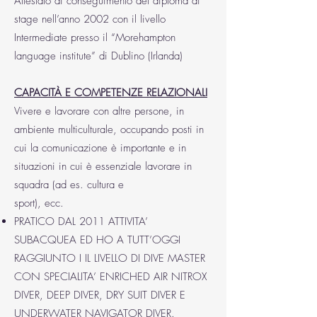
Attestato di conseguimento del diploma di
stage nell’anno 2002 con il livello
Intermediate presso il “Morehampton
language institute” di Dublino (Irlanda)
CAPACITÀ E COMPETENZE RELAZIONALI
Vivere e lavorare con altre persone, in
ambiente multiculturale, occupando posti in
cui la comunicazione è importante e in
situazioni in cui è essenziale lavorare in
squadra (ad es. cultura e
sport), ecc.
PRATICO DAL 2011 ATTIVITA’
SUBACQUEA ED HO A TUTT’OGGI
RAGGIUNTO I IL LIVELLO DI DIVE MASTER
CON SPECIALITA’ ENRICHED AIR NITROX
DIVER, DEEP DIVER, DRY SUIT DIVER E
UNDERWATER NAVIGATOR DIVER.